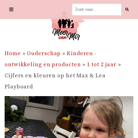
Skip
to
content
Home
»
Ouderschap
»
Kinderen -
ontwikkeling en producten
»
1 tot 2 jaar
»
Cijfers en kleuren op het Max & Lea
Playboard