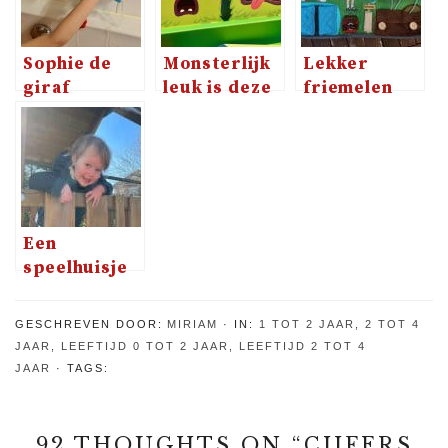
Sophie de
Monsterlijk
Lekker
giraf
leuk is deze
friemelen
badspeelgoed,
set van
met de
waterpret
Tiger Tribe
busybag van
voor jong en
Max&Lea
oud
Een
speelhuisje
voor de
kinderen
GESCHREVEN DOOR:
MIRIAM
IN:
1 TOT 2 JAAR
,
2 TOT 4
kopen?
JAAR
,
LEEFTIJD 0 TOT 2 JAAR
,
LEEFTIJD 2 TOT 4
Gewoon
JAAR
TAGS:
doen!
92 THOUGHTS ON “
CIJFERS