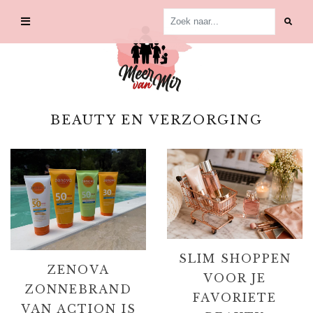
Skip
to
content
BEAUTY EN VERZORGING
SLIM SHOPPEN
ZENOVA
VOOR JE
ZONNEBRAND
FAVORIETE
VAN ACTION IS