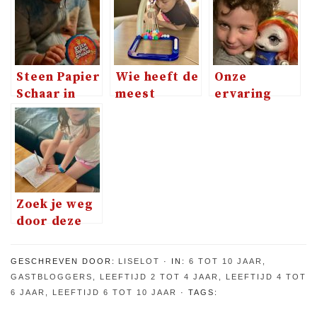
Steen Papier
Wie heeft de
Onze
Schaar in
meest
ervaring
een nieuwe
stabiele
met de
vorm
hand voor
Poopsie
ValliBalli?
Dancing
Unicorn
Zoek je weg
door deze
zomer
GESCHREVEN DOOR:
LISELOT
IN:
6 TOT 10 JAAR
,
GASTBLOGGERS
,
LEEFTIJD 2 TOT 4 JAAR
,
LEEFTIJD 4 TOT
6 JAAR
,
LEEFTIJD 6 TOT 10 JAAR
TAGS: