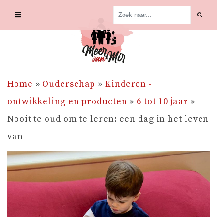
Skip
to
content
Home
»
Ouderschap
»
Kinderen -
ontwikkeling en producten
»
6 tot 10 jaar
»
Nooit te oud om te leren: een dag in het leven
van