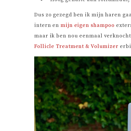
Dus zo gezegd ben ik mijn haren ga
intern en
mijn eigen shampoo
exter
maar ik ben nou eenmaal verknocht 
Follicle Treatment & Volumizer
erbi