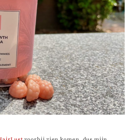
HairLust
voorbij zien komen, dus mijn