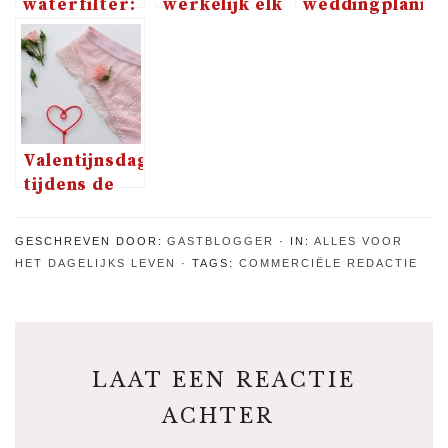
waterfilter:
werkelijk elk
weddingplanner
Onzinnig of
geluidje je
een
helemaal
wakker
musthave
logisch?
maakt
voor als je
gaat
trouwen
Valentijnsdag
tijdens de
lockdown
GESCHREVEN DOOR:
GASTBLOGGER
IN:
ALLES VOOR
HET DAGELIJKS LEVEN
TAGS:
COMMERCIËLE REDACTIE
LAAT EEN REACTIE
ACHTER