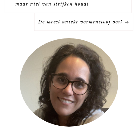
E
maar niet van strijken houdt
R
De meest unieke vormenstoof ooit
I
C
H
T
N
A
V