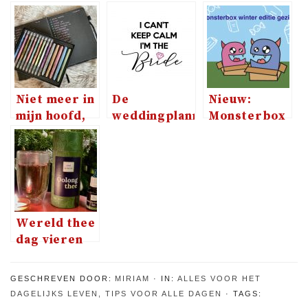
Niet meer in
De
Nieuw:
mijn hoofd,
weddingplanner:
Monsterbox
maar in mijn
een
winter
Black
musthave
editie gezin
Journal
voor als je
gaat
trouwen
Wereld thee
dag vieren
met Oolong
thee
GESCHREVEN DOOR:
MIRIAM
IN:
ALLES VOOR HET
DAGELIJKS LEVEN
,
TIPS VOOR ALLE DAGEN
TAGS: