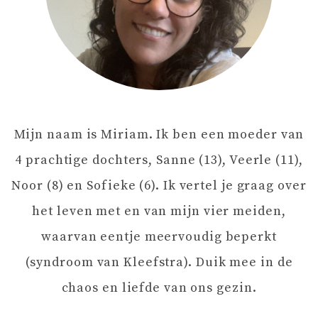
N
A
V
Mijn naam is Miriam. Ik ben een moeder van
I
4 prachtige dochters, Sanne (13), Veerle (11),
G
Noor (8) en Sofieke (6). Ik vertel je graag over
het leven met en van mijn vier meiden,
A
waarvan eentje meervoudig beperkt
T
(syndroom van Kleefstra). Duik mee in de
chaos en liefde van ons gezin.
I