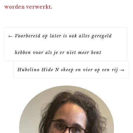
worden verwerkt
.
B
Voorbereid op later is ook alles geregeld
E
hebben voor als je er niet meer bent
R
Hubelino Hide N sheep en vier op een rij
I
C
H
T