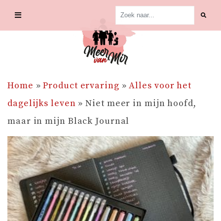
Skip
to
content
Home
»
Product ervaring
»
Alles voor het
dagelijks leven
»
Niet meer in mijn hoofd,
maar in mijn Black Journal