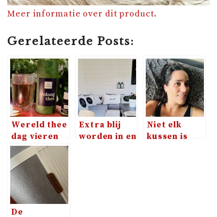
Meer informatie over dit product.
Gerelateerde Posts:
Wereld thee
Extra blij
Niet elk
dag vieren
worden in en
kussen is
met Oolong
van je tuin
geschikt
thee
voor jou
De