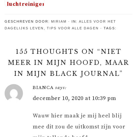
luchtreiniger
Blueair
Dustmagnet,
GESCHREVEN DOOR:
MIRIAM
IN:
ALLES VOOR HET
is het wat?
DAGELIJKS LEVEN
,
TIPS VOOR ALLE DAGEN
TAGS:
155 THOUGHTS ON “
NIET
MEER IN MIJN HOOFD, MAAR
IN MIJN BLACK JOURNAL
”
BIANCA
says:
december 10, 2020 at 10:39 pm
Wauw hier maak je mij heel blij
mee dit zou de uitkomst zijn voor