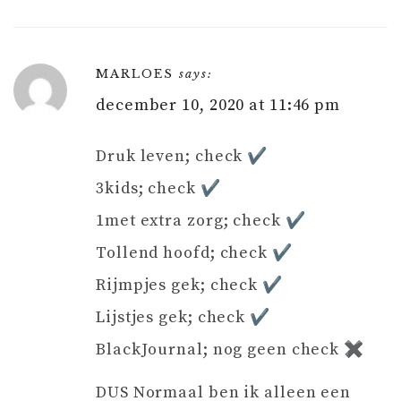
MARLOES
says:
december 10, 2020 at 11:46 pm
Druk leven; check ✔️
3kids; check ✔️
1met extra zorg; check ✔️
Tollend hoofd; check ✔️
Rijmpjes gek; check ✔️
Lijstjes gek; check ✔️
BlackJournal; nog geen check ✖️
DUS Normaal ben ik alleen een