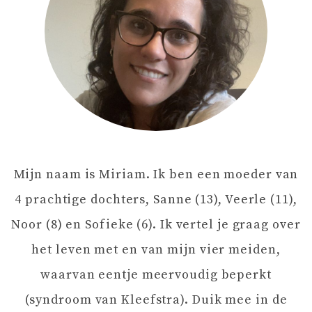
C
H
T
N
A
Mijn naam is Miriam. Ik ben een moeder van
V
4 prachtige dochters, Sanne (13), Veerle (11),
I
Noor (8) en Sofieke (6). Ik vertel je graag over
het leven met en van mijn vier meiden,
G
waarvan eentje meervoudig beperkt
A
(syndroom van Kleefstra). Duik mee in de