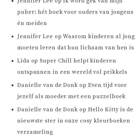
Jennifer Lee
op
Ik word gek van mijn
puber: hét boek voor ouders van jongens
én meiden
Jennifer Lee
op
Waarom kinderen al jong
moeten leren dat hun lichaam van hen is
Lida
op
Super Chill helpt kinderen
ontspannen in een wereld vol prikkels
Danielle van de Donk
op
Even tijd voor
jezelf als moeder met een puzzelboek
Danielle van de Donk
op
Hello Kitty is de
nieuwste ster in onze cosy kleurboeken
verzameling