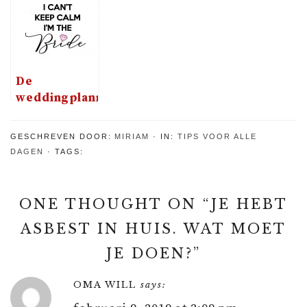
te
te werk
te nemen
voorkomen
De
weddingplanner:
een
musthave
GESCHREVEN DOOR:
MIRIAM
IN:
TIPS VOOR ALLE
voor als je
DAGEN
TAGS:
gaat
trouwen
ONE THOUGHT ON “
JE HEBT
ASBEST IN HUIS. WAT MOET
JE DOEN?
”
OMA WILL
says: