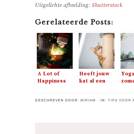
Uitgelichte afbeelding:
Shutterstock
Gerelateerde Posts:
A Lot of
Heeft jouw
Yoga
Happiness
kat al een
zome
voor
krabpaal?
hand
iedereen
GESCHREVEN DOOR:
MIRIAM
IN:
TIPS VOOR 
deze Kerst?