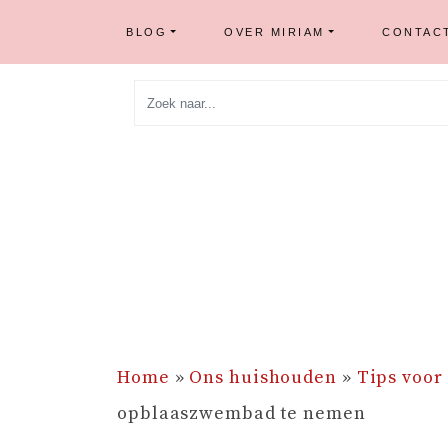
BLOG
OVER MIRIAM
CONTAC
Skip
to
content
Home
»
Ons huishouden
»
Tips voor
opblaaszwembad te nemen