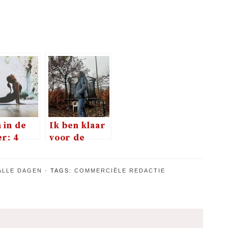
 in de
Ik ben klaar
r: 4
voor de
ige tips
wintersport
ALLE DAGEN
TAGS:
COMMERCIËLE REDACTIE