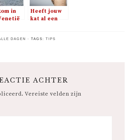
om in
Heeft jouw
Venetië
kat al een
ons land
krabpaal?
ALLE DAGEN
TAGS:
TIPS
REACTIE ACHTER
bliceerd.
Vereiste velden zijn