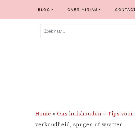
BLOG
OVER MIRIAM
CONTAC
Skip
to
content
Home
»
Ons huishouden
»
Tips voor
verkoudheid, spugen of wratten