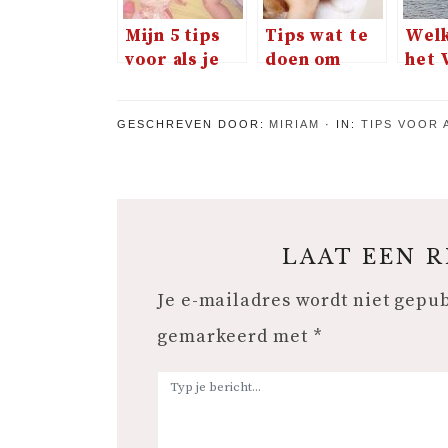
Mijn 5 tips
Tips wat te
Welk
voor als je
doen om
het 
kind uit
oorontsteking
van 
logeren gaat
te
GESCHREVEN DOOR:
MIRIAM
IN:
TIPS VOOR 
voorkomen
LAAT EEN 
Je e-mailadres wordt niet gepu
gemarkeerd met
*