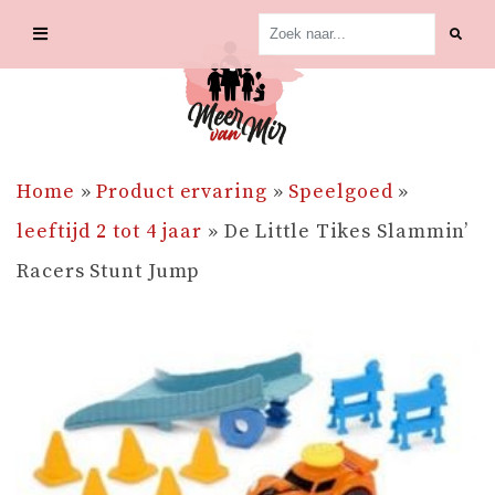
Skip
to
content
Home
»
Product ervaring
»
Speelgoed
»
leeftijd 2 tot 4 jaar
»
De Little Tikes Slammin’
Racers Stunt Jump