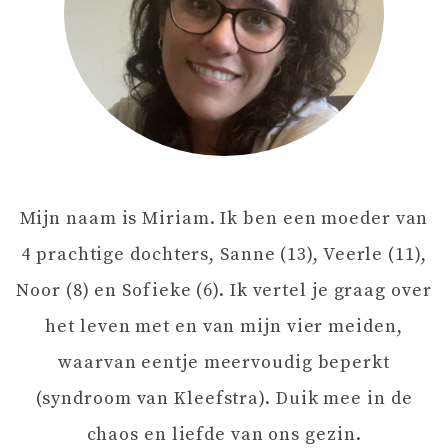
H
T
N
A
Mijn naam is Miriam. Ik ben een moeder van
V
4 prachtige dochters, Sanne (13), Veerle (11),
I
Noor (8) en Sofieke (6). Ik vertel je graag over
het leven met en van mijn vier meiden,
G
waarvan eentje meervoudig beperkt
A
(syndroom van Kleefstra). Duik mee in de
chaos en liefde van ons gezin.