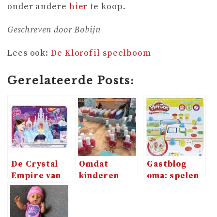
onder andere
hier
te koop.
Geschreven door Bobijn
Lees ook:
De Klorofil speelboom
Gerelateerde Posts:
De Crystal
Omdat
Gastblog
Empire van
kinderen
oma: spelen
My Little
ook van
met met klei
Pony
gekleurde
nageltjes