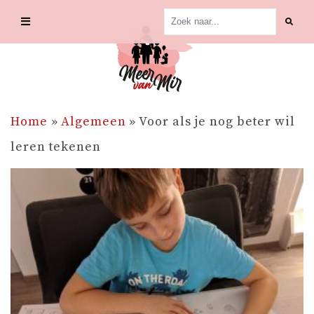
Skip
to
content
Home
»
Algemeen
»
Voor als je nog beter wil
leren tekenen