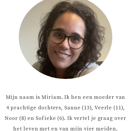
I
C
H
T
N
A
Mijn naam is Miriam. Ik ben een moeder van
V
4 prachtige dochters, Sanne (13), Veerle (11),
I
Noor (8) en Sofieke (6). Ik vertel je graag over
het leven met en van mijn vier meiden,