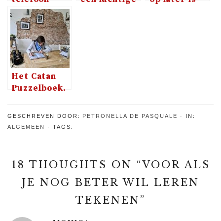
team hoor
cheesecake
ook alles
jij?
geregeld
hebben voor
als je er niet
meer bent
Het Catan
Puzzelboek.
Perfect voor
de
GESCHREVEN DOOR:
PETRONELLA DE PASQUALE
IN:
kolonisten
ALGEMEEN
TAGS:
fan!
18 THOUGHTS ON “
VOOR ALS
JE NOG BETER WIL LEREN
TEKENEN
”