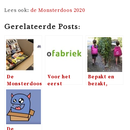
Lees ook:
de Monsterdoos 2020
Gerelateerde Posts:
De
Voor het
Bepakt en
Monsterdoos
eerst
bezakt,
lente editie
besteld bij
klaar voor
2020 is nu
fotofabriek.nl
school met
verkrijgbaar!
Bulbby
De