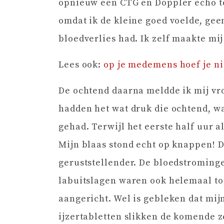
opnieuw een CTG en Doppler echo te
omdat ik de kleine goed voelde, ge
bloedverlies had. Ik zelf maakte mij
Lees ook:
op je medemens hoef je ni
De ochtend daarna meldde ik mij vro
hadden het wat druk die ochtend, w
gehad. Terwijl het eerste half uur al
Mijn blaas stond echt op knappen! 
geruststellender. De bloedstroming
labuitslagen waren ook helemaal top
aangericht. Wel is gebleken dat mijn
ijzertabletten slikken de komende z