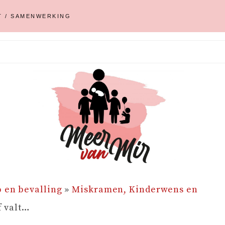
T / SAMENWERKING
 en bevalling
»
Miskramen, Kinderwens en
f valt…