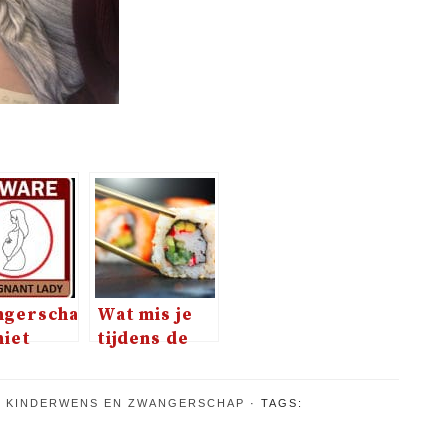
ngerschapshormonen
Wat mis je
niet
tijdens de
 voor
zwangerschap?
n
, KINDERWENS EN ZWANGERSCHAP
TAGS:
ving)