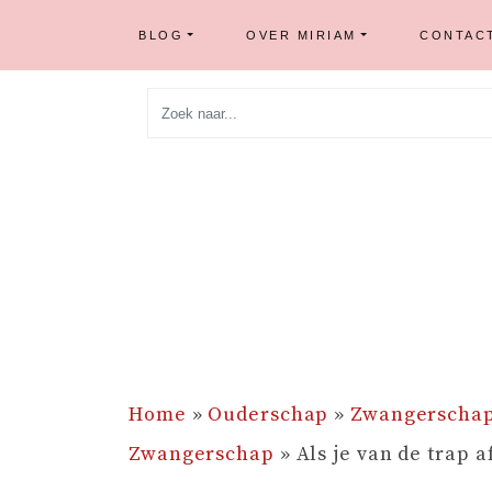
BLOG
OVER MIRIAM
CONTAC
Skip
to
content
Home
»
Ouderschap
»
Zwangerschap
Zwangerschap
»
Als je van de trap a