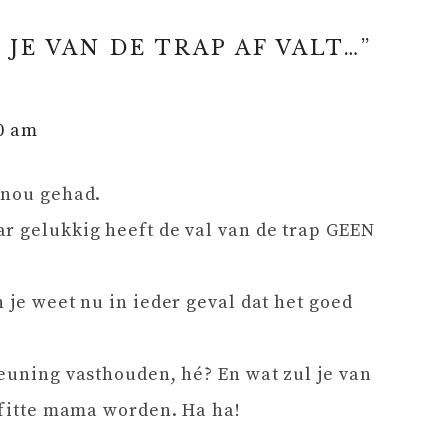
 JE VAN DE TRAP AF VALT…
”
30 am
 nou gehad.
r gelukkig heeft de val van de trap GEEN
 je weet nu in ieder geval dat het goed
leuning vasthouden, hé? En wat zul je van
n fitte mama worden. Ha ha!