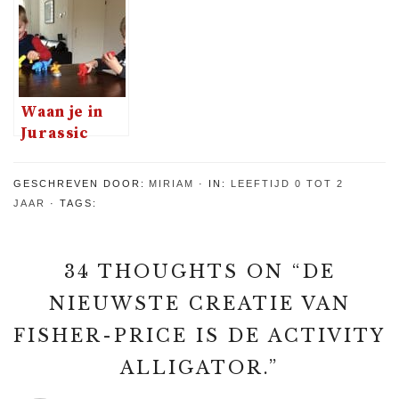
een wel hele
Franse
schattigste
bijzondere
speelgoedmerk
loopauto
kerstbal
Ebulobo
Waan je in
Jurassic
park met
SmartMax
GESCHREVEN DOOR:
MIRIAM
IN:
LEEFTIJD 0 TOT 2
My First –
JAAR
TAGS:
Dinosaurs
34 THOUGHTS ON “
DE
NIEUWSTE CREATIE VAN
FISHER-PRICE IS DE ACTIVITY
ALLIGATOR.
”