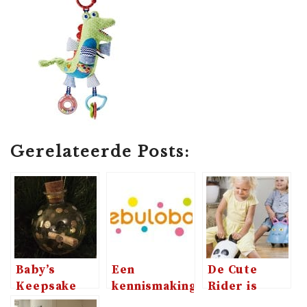
Gerelateerde Posts:
Baby’s
Een
De Cute
Keepsake
kennismaking
Rider is
Ornament,
met het
gewoon de