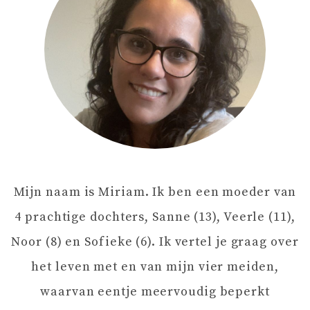
C
H
T
N
A
Mijn naam is Miriam. Ik ben een moeder van
V
4 prachtige dochters, Sanne (13), Veerle (11),
I
Noor (8) en Sofieke (6). Ik vertel je graag over
het leven met en van mijn vier meiden,
G
waarvan eentje meervoudig beperkt