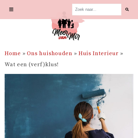
Skip
to
content
Home
»
Ons huishouden
»
Huis Interieur
»
Wat een (verf)klus!