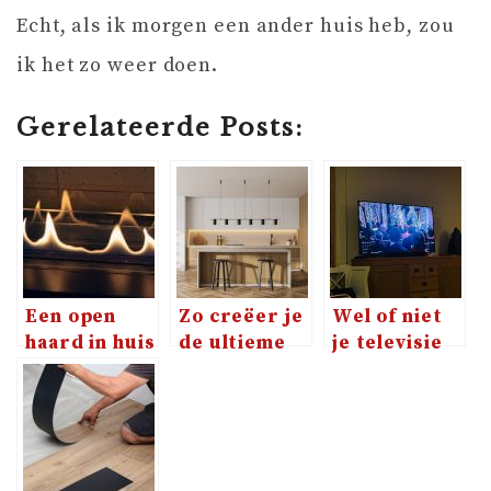
Echt, als ik morgen een ander huis heb, zou
ik het zo weer doen.
Gerelateerde Posts:
Een open
Zo creëer je
Wel of niet
haard in huis
de ultieme
je televisie
met
leefkeuken
ophangen?
kinderen?