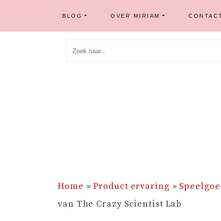
BLOG
OVER MIRIAM
CONTAC
Skip
to
content
Home
»
Product ervaring
»
Speelgoe
van The Crazy Scientist Lab