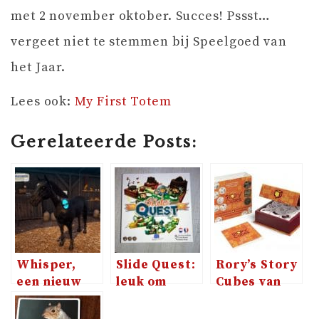
met 2 november oktober. Succes! Pssst…
vergeet niet te stemmen bij Speelgoed van
het Jaar.
Lees ook:
My First Totem
Gerelateerde Posts:
Whisper,
Slide Quest:
Rory’s Story
een nieuw
leuk om
Cubes van
spel voor de
samen te
Zygomatic
Nintendo
spelen maar