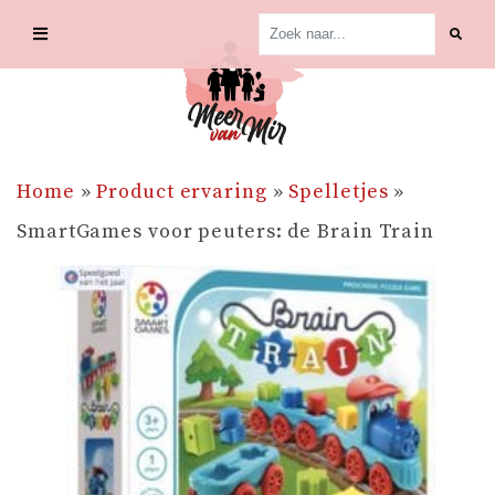
Skip
to
content
Home
»
Product ervaring
»
Spelletjes
»
SmartGames voor peuters: de Brain Train