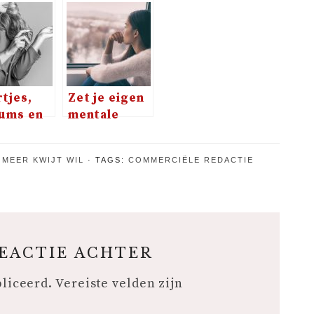
tjes,
Zet je eigen
ums en
mentale
tjes,
gezondheid
 ga je
op de eerste
 MEER KWIJT WIL
TAGS:
COMMERCIËLE REDACTIE
?
plek
REACTIE ACHTER
bliceerd.
Vereiste velden zijn