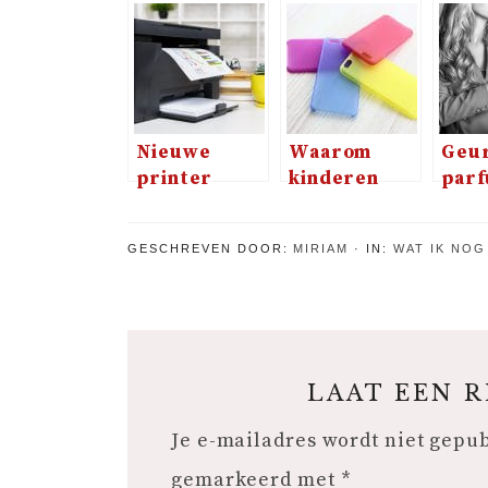
Nieuwe
Waarom
Geur
printer
kinderen
parf
kopen; welke
een hoesje
luch
en waar
voor hun
waar
GESCHREVEN DOOR:
MIRIAM
IN:
WAT IK NOG
moet je op
telefoon
voor
letten?
nodig
hebben
LAAT EEN 
Je e-mailadres wordt niet gepu
gemarkeerd met
*