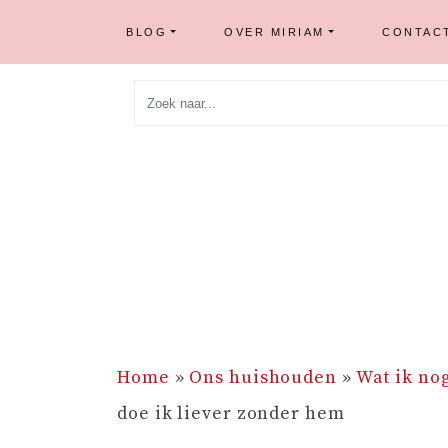
BLOG
OVER MIRIAM
CONTAC
Skip
to
content
Home
»
Ons huishouden
»
Wat ik no
doe ik liever zonder hem