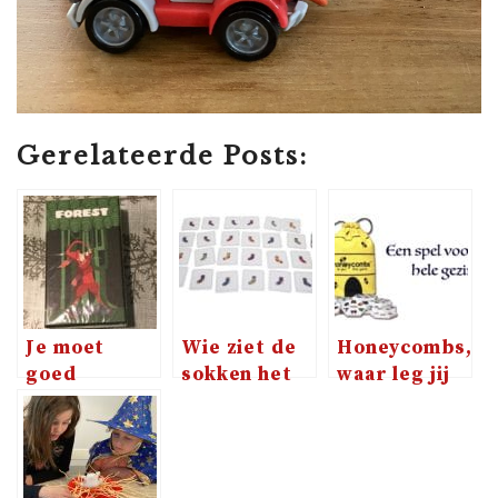
Gerelateerde Posts:
Je moet
Wie ziet de
Honeycombs,
goed
sokken het
waar leg jij
opletten als
snelst in
je volgende
je Forest
Crocs Socks?
tegel neer?
speelt