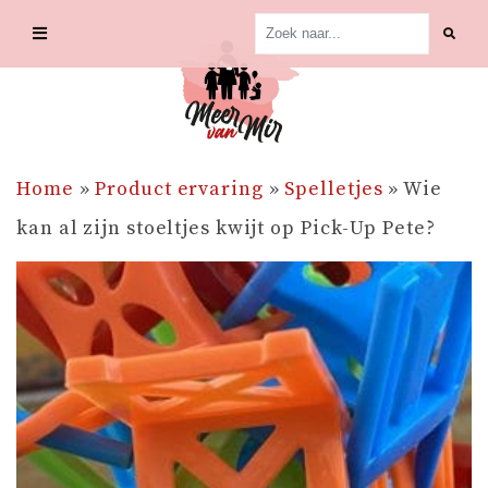
Skip
to
content
Home
»
Product ervaring
»
Spelletjes
»
Wie
kan al zijn stoeltjes kwijt op Pick-Up Pete?