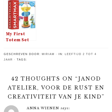
met blokjes
beestachtige
de Play-Doh
spelen
toilettas is
Pizza Chef
van
Affenzahn
My First
Totem Set
van
SmartMax,
GESCHREVEN DOOR:
MIRIAM
IN:
LEEFTIJD 2 TOT 4
leuk voor de
JAAR
TAGS:
kleintjes
42 THOUGHTS ON “
JANOD
ATELIER, VOOR DE RUST EN
CREATIVITEIT VAN JE KIND
”
ANNA WIENEN
says: