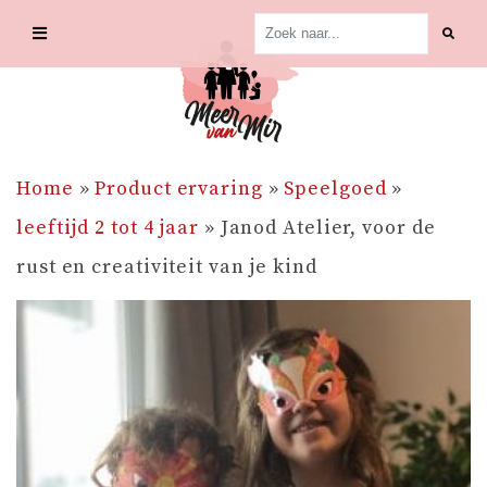
Skip
to
content
Home
»
Product ervaring
»
Speelgoed
»
leeftijd 2 tot 4 jaar
»
Janod Atelier, voor de
rust en creativiteit van je kind