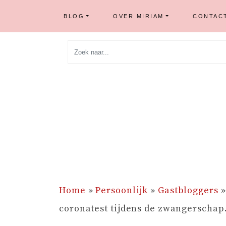
BLOG
OVER MIRIAM
CONTAC
Skip
to
content
Home
»
Persoonlijk
»
Gastbloggers
coronatest tijdens de zwangerschap