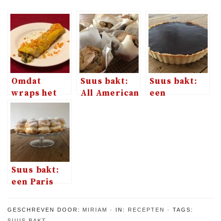
Omdat
Suus bakt:
Suus bakt:
wraps het
All American
een
altijd goed
XL Muffins
chocolade
doen bij
frambozentaar
kinderen
Suus bakt:
een Paris
Brest
GESCHREVEN DOOR:
MIRIAM
IN:
RECEPTEN
TAGS:
SUUS BAKT