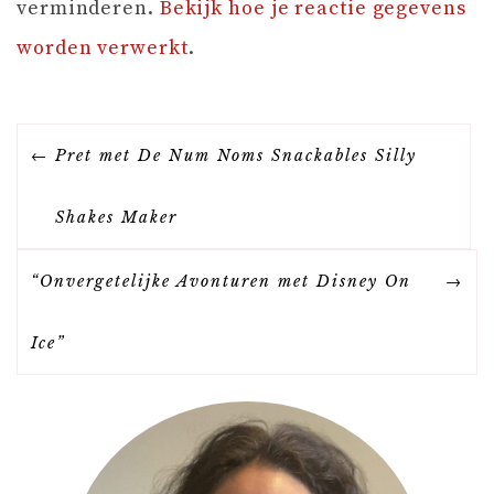
verminderen.
Bekijk hoe je reactie gegevens
worden verwerkt
.
B
Pret met De Num Noms Snackables Silly
E
Shakes Maker
R
“Onvergetelijke Avonturen met Disney On
I
Ice”
C
H