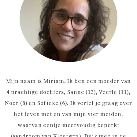
T
N
A
V
I
Mijn naam is Miriam. Ik ben een moeder van
G
4 prachtige dochters, Sanne (13), Veerle (11),
A
Noor (8) en Sofieke (6). Ik vertel je graag over
het leven met en van mijn vier meiden,
T
waarvan eentje meervoudig beperkt
I
(syndroom van Kleefstra). Duik mee in de