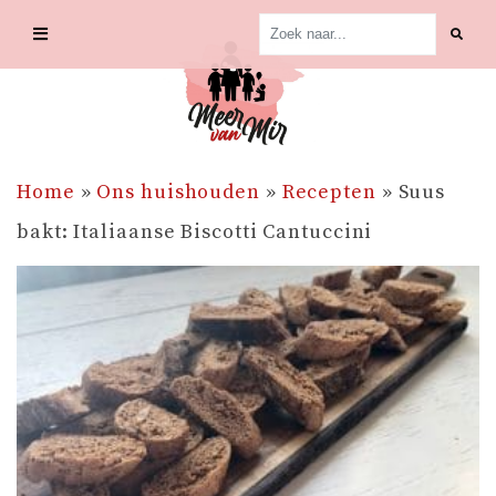
Skip
to
content
Home
»
Ons huishouden
»
Recepten
»
Suus
bakt: Italiaanse Biscotti Cantuccini