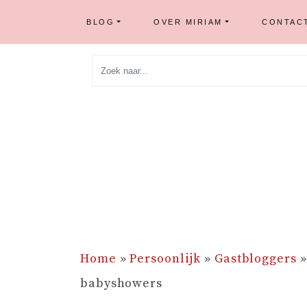
BLOG
OVER MIRIAM
CONTAC
Skip
to
content
Home
»
Persoonlijk
»
Gastbloggers
babyshowers