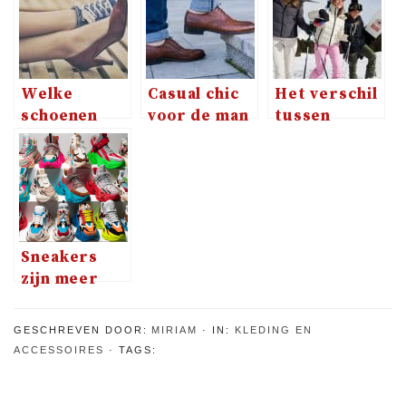
Welke
Casual chic
Het verschil
schoenen
voor de man
tussen
kun je
in een nieuw
mannen en
dragen bij
jasje: nette
vrouwen als
welke
schoenen
ik een
gelegenheid?
onder de
nieuwe
spijkerbroek
skibroek wil
Sneakers
zijn meer
dan alleen
schoenen
GESCHREVEN DOOR:
MIRIAM
IN:
KLEDING EN
ACCESSOIRES
TAGS: