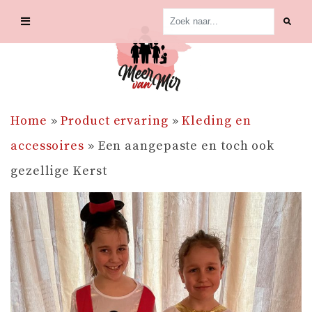
Skip
to
content
Home
»
Product ervaring
»
Kleding en
accessoires
»
Een aangepaste en toch ook
gezellige Kerst