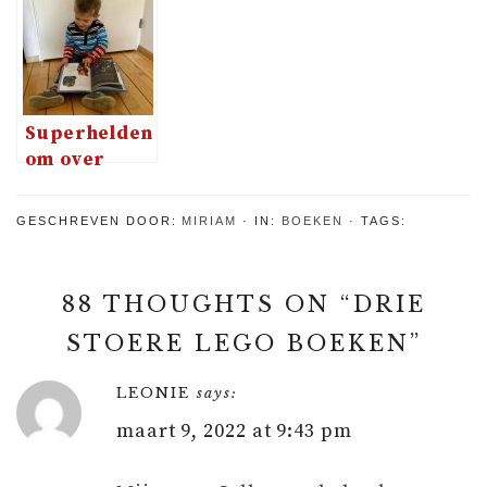
Nijntjes
Het kasteel
Dat Kan!
verjaardag
van de
koning
Superhelden
om over
voor te
lezen
GESCHREVEN DOOR:
MIRIAM
IN:
BOEKEN
TAGS:
88 THOUGHTS ON “
DRIE
STOERE LEGO BOEKEN
”
LEONIE
says:
maart 9, 2022 at 9:43 pm