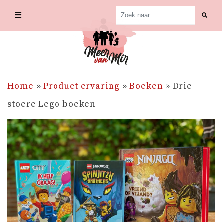
Skip
to
content
Home
»
Product ervaring
»
Boeken
»
Drie
stoere Lego boeken