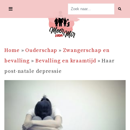
Skip
to
content
Home
»
Ouderschap
»
Zwangerschap en
bevalling
»
Bevalling en kraamtijd
»
Haar
post-natale depressie