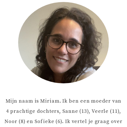
C
H
T
N
A
V
Mijn naam is Miriam. Ik ben een moeder van
I
4 prachtige dochters, Sanne (13), Veerle (11),
G
Noor (8) en Sofieke (6). Ik vertel je graag over