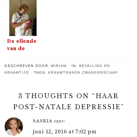
tijdens mijn
babyblues,
bevalling van
babyshower
het
mijn dochter
overkomt je
De ellende
van de
kraamverzorgster
GESCHREVEN DOOR:
MIRIAM
IN:
BEVALLING EN
KRAAMTIJD
TAGS:
KRAAMTRANEN
ZWANGERSCHAP
3 THOUGHTS ON “
HAAR
POST-NATALE DEPRESSIE
”
SASKIA
says:
juni 12, 2016 at 7:02 pm