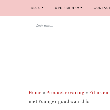
BLOG
OVER MIRIAM
CONTAC
Skip
to
content
Home
»
Product ervaring
»
Films en 
met Younger goud waard is