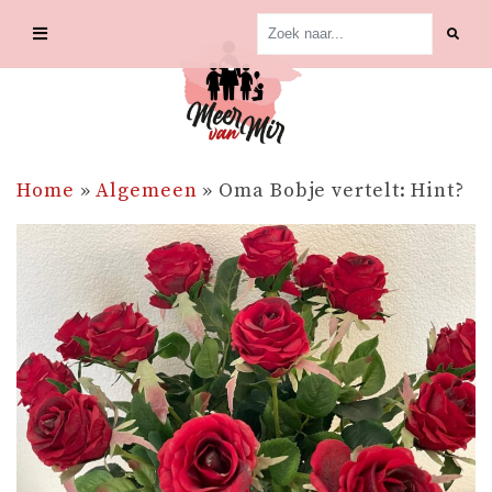
Skip
to
content
Home
»
Algemeen
»
Oma Bobje vertelt: Hint?