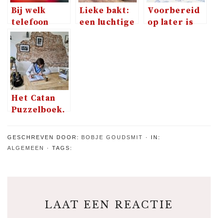
Bij welk
Lieke bakt:
Voorbereid
telefoon
een luchtige
op later is
team hoor
cheesecake
ook alles
jij?
geregeld
hebben voor
als je er niet
meer bent
Het Catan
Puzzelboek.
Perfect voor
de
GESCHREVEN DOOR:
BOBJE GOUDSMIT
IN:
kolonisten
ALGEMEEN
TAGS:
fan!
LAAT EEN REACTIE