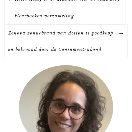
E
kleurboeken verzameling
R
Zenova zonnebrand van Action is goedkoop
I
én bekroond door de Consumentenbond
C
H
T
N
A