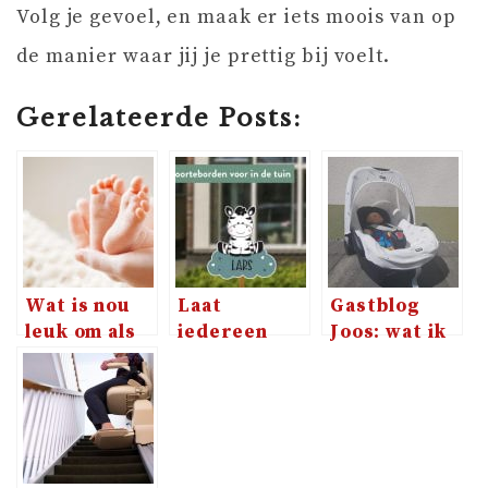
Volg je gevoel, en maak er iets moois van op
de manier waar jij je prettig bij voelt.
Gerelateerde Posts:
Wat is nou
Laat
Gastblog
leuk om als
iedereen
Joos: wat ik
kraamcadeau
weten dat je
dit keer
te geven?
baby
anders
geboren is!
Doo(ky)