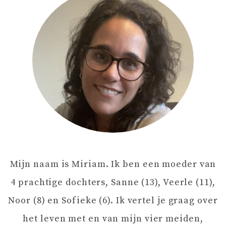
C
H
T
N
A
V
Mijn naam is Miriam. Ik ben een moeder van
I
4 prachtige dochters, Sanne (13), Veerle (11),
G
Noor (8) en Sofieke (6). Ik vertel je graag over
het leven met en van mijn vier meiden,