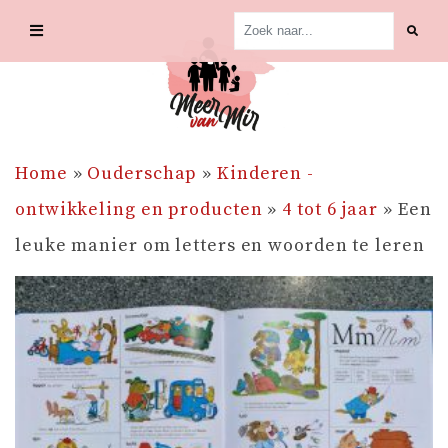
Skip
to
content
Home
»
Ouderschap
»
Kinderen -
ontwikkeling en producten
»
4 tot 6 jaar
»
Een
leuke manier om letters en woorden te leren