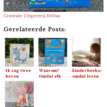
Centrale Uitgeverij Deltas
Gerelateerde Posts:
Ik zag twee
Waarom?
kinderboekenk
beren
Omdat elk
omdat lezen
woordjes
kind
altijd een
leren van
nieuwsgierig
feestje is
Harmen van
is
Straaten