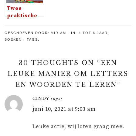
Twee
praktische
tips voor
een geslaagd
GESCHREVEN DOOR:
MIRIAM
IN:
4 TOT 6 JAAR
,
kinderfeestje
BOEKEN
TAGS:
30 THOUGHTS ON “
EEN
LEUKE MANIER OM LETTERS
EN WOORDEN TE LEREN
”
CINDY
says:
juni 10, 2021 at 9:03 am
Leuke actie, wij loten graag mee.