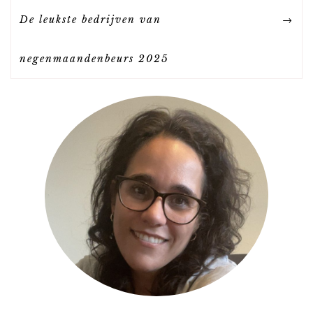
R
De leukste bedrijven van
I
negenmaandenbeurs 2025
C
H
T
N
A
V