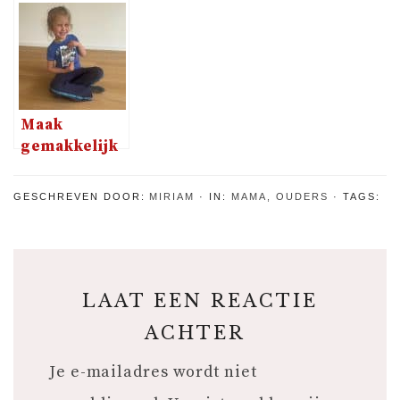
schenken
is er de
ongelukjes
aan uw
vernieuwde
met
kinderen op
Thule Chasm
kinderen in
uw
tassencollectie
huis
financiële
status
Maak
gemakkelijk
mooie
fotoprints
GESCHREVEN DOOR:
MIRIAM
IN:
MAMA
,
OUDERS
TAGS:
van je
digitale
foto’s met
klikkie
LAAT EEN REACTIE
ACHTER
Je e-mailadres wordt niet