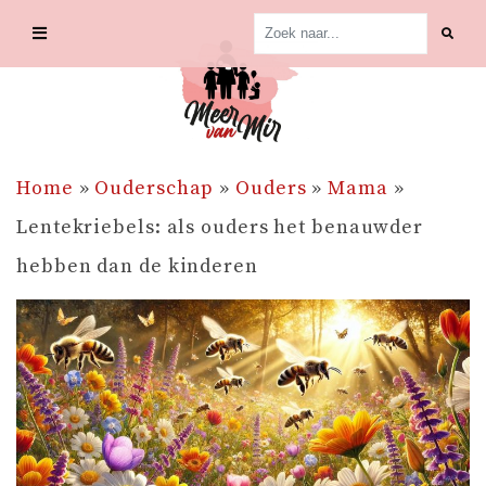
Skip
to
content
Home
»
Ouderschap
»
Ouders
»
Mama
»
Lentekriebels: als ouders het benauwder
hebben dan de kinderen