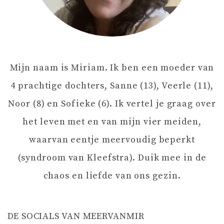
A
V
Mijn naam is Miriam. Ik ben een moeder van
I
4 prachtige dochters, Sanne (13), Veerle (11),
G
Noor (8) en Sofieke (6). Ik vertel je graag over
het leven met en van mijn vier meiden,
A
waarvan eentje meervoudig beperkt
T
(syndroom van Kleefstra). Duik mee in de
chaos en liefde van ons gezin.
I
E
DE SOCIALS VAN MEERVANMIR