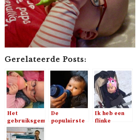
Gerelateerde Posts:
Het
De
Ik heb een
gebruiksgemak
populairste
flinke
van de fles
babyfles is
collectie
en beker van
nog altijd
Original