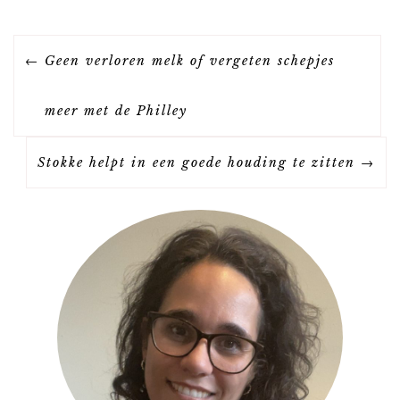
B
Geen verloren melk of vergeten schepjes
E
meer met de Philley
R
Stokke helpt in een goede houding te zitten
I
C
H
T
N