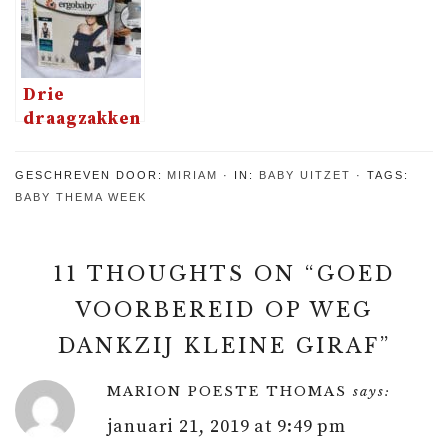
Herobility
van Difrax
Dooky
Covers
Drie
draagzakken
getest.
Welke is
GESCHREVEN DOOR:
MIRIAM
IN:
BABY UITZET
TAGS:
mijn
BABY THEMA WEEK
favoriet?
11 THOUGHTS ON “
GOED
VOORBEREID OP WEG
DANKZIJ KLEINE GIRAF
”
MARION POESTE THOMAS
says:
januari 21, 2019 at 9:49 pm