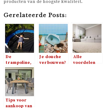
producten van de hoogste kwaliteit.
Gerelateerde Posts:
De
Je douche
Alle
trampoline,
verbouwen?
voordelen
oftewel de
Dit zijn 4
van een
beste
handige tips
hoogpolig
aanschaf
vloerkleed
voor de
kinderen
Tips voor
aankoop van