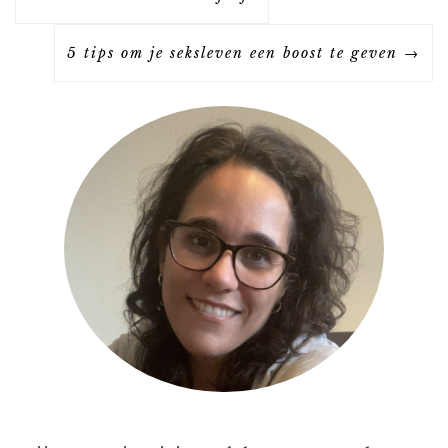
E
5 tips om je seksleven een boost te geven
R
I
C
H
T
N
A