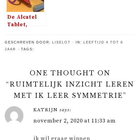
De Alcatel
Tablet,
ideaal voor
(on)handige
GESCHREVEN DOOR:
LISELOT
IN:
LEEFTIJD 4 TOT 6
kinderen
JAAR
TAGS:
ONE THOUGHT ON
“
RUIMTELIJK INZICHT LEREN
MET IK LEER SYMMETRIE
”
KATRIJN
says:
november 2, 2020 at 11:33 am
ik wil graag winnen