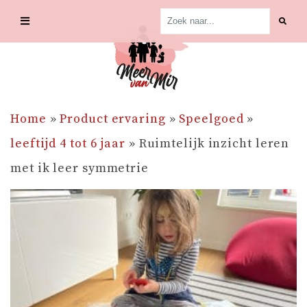
Skip
to
content
Home
»
Product ervaring
»
Speelgoed
»
leeftijd 4 tot 6 jaar
»
Ruimtelijk inzicht leren
met ik leer symmetrie