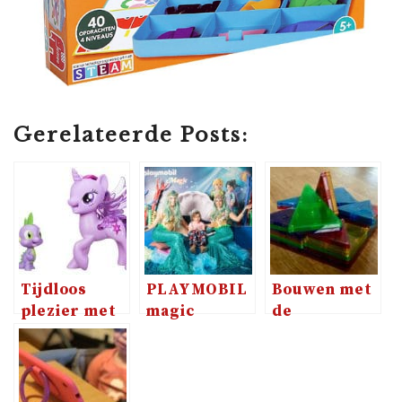
Gerelateerde Posts:
Tijdloos
PLAYMOBIL
Bouwen met
plezier met
magic
de
My Little
mermaids,
magnetische
Pony
een
tegels van
prachtige
Magna Tiles
onderwaterwereld