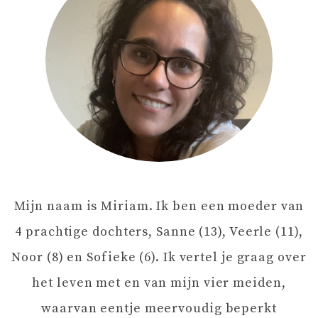
H
T
N
A
V
Mijn naam is Miriam. Ik ben een moeder van
I
4 prachtige dochters, Sanne (13), Veerle (11),
G
Noor (8) en Sofieke (6). Ik vertel je graag over
het leven met en van mijn vier meiden,
A
waarvan eentje meervoudig beperkt