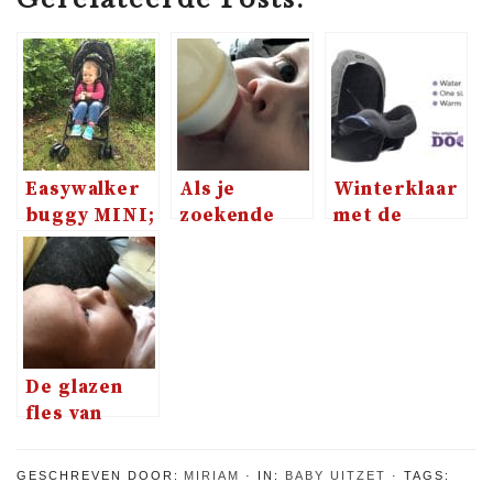
Easywalker
Als je
Winterklaar
buggy MINI;
zoekende
met de
volgens
bent tussen
Dooky
consumentenbond
flesspenen
knitted star
de Rolls
Hoody en
Royce onder
voetenzak
de buggy’s
en als beste
De glazen
getest
fles van
Difrax, iets
teveel van
GESCHREVEN DOOR:
MIRIAM
IN:
BABY UITZET
TAGS:
het goede?