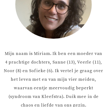
T
N
A
V
Mijn naam is Miriam. Ik ben een moeder van
I
4 prachtige dochters, Sanne (13), Veerle (11),
G
Noor (8) en Sofieke (6). Ik vertel je graag over
het leven met en van mijn vier meiden,
A
waarvan eentje meervoudig beperkt
T
(syndroom van Kleefstra). Duik mee in de
chaos en liefde van ons gezin.