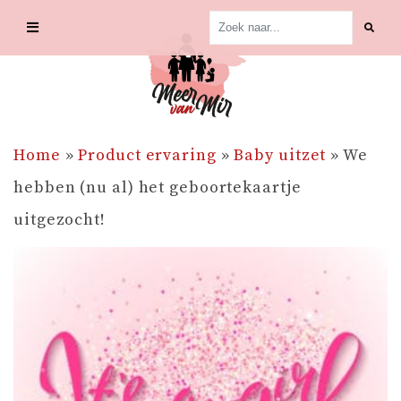
Skip
to
content
Home
»
Product ervaring
»
Baby uitzet
»
We
hebben (nu al) het geboortekaartje
uitgezocht!