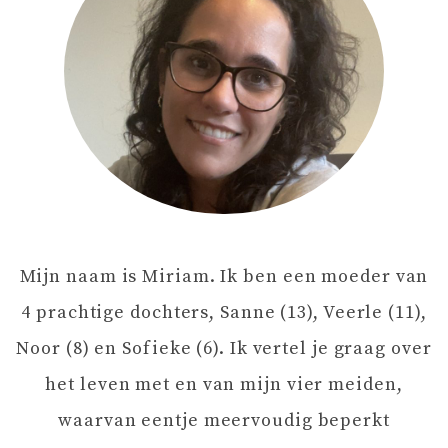
T
N
A
V
I
Mijn naam is Miriam. Ik ben een moeder van
G
4 prachtige dochters, Sanne (13), Veerle (11),
A
Noor (8) en Sofieke (6). Ik vertel je graag over
het leven met en van mijn vier meiden,
T
waarvan eentje meervoudig beperkt