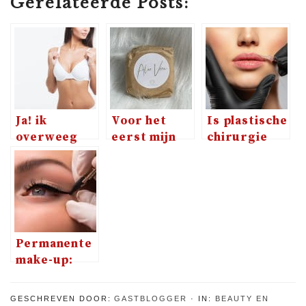
Gerelateerde Posts:
Ja! ik
Voor het
Is plastische
overweeg
eerst mijn
chirurgie
wel eens
haren
echt geen
mijn borsten
gewassen
taboe meer?
te laten
met een
doen.
shampoo bar
Permanente
make-up:
wat is het en
ga ik het
GESCHREVEN DOOR:
GASTBLOGGER
IN:
BEAUTY EN