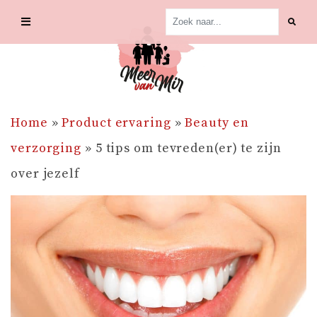
Skip
to
content
Home
»
Product ervaring
»
Beauty en
verzorging
»
5 tips om tevreden(er) te zijn
over jezelf