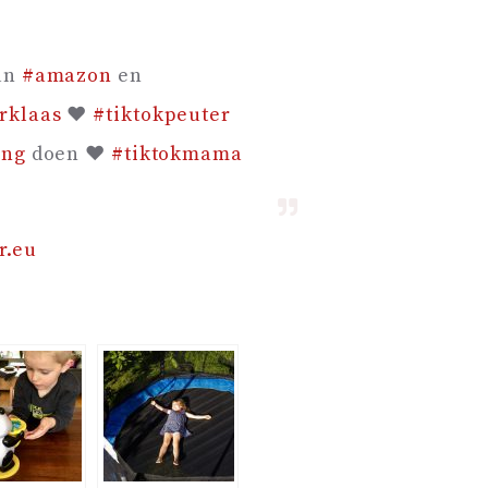
an
#amazon
en
rklaas
❤️
#tiktokpeuter
ing
doen ❤️
#tiktokmama
r.eu