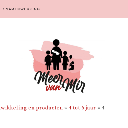
T / SAMENWERKING
twikkeling en producten
»
4 tot 6 jaar
»
4