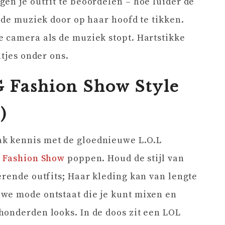
en je outfit te beoordelen – hoe luider de
 de muziek door op haar hoofd te tikken.
 camera als de muziek stopt. Hartstikke
ntjes onder ons.
 Fashion Show Style
)
k kennis met de gloednieuwe L.O.L
G Fashion Show
poppen. Houd de stijl van
erende outfits; Haar kleding kan van lengte
we mode ontstaat die je kunt mixen en
honderden looks. In de doos zit een LOL