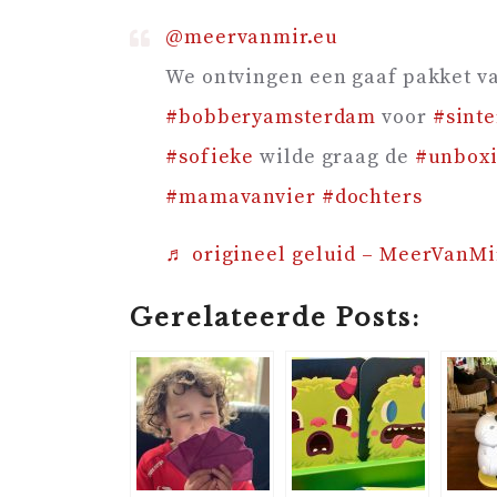
@meervanmir.eu
We ontvingen een gaaf pakket v
#bobberyamsterdam
voor
#sinte
#sofieke
wilde graag de
#unbox
#mamavanvier
#dochters
♬ origineel geluid – MeerVanMi
Gerelateerde Posts: