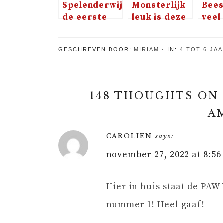
Spelenderwijs
Monsterlijk
Bees
de eerste
leuk is deze
veel
woorden
set van
met 
leren lezen
Tiger Tribe
Fun
GESCHREVEN DOOR:
MIRIAM
IN:
4 TOT 6 JA
148 THOUGHTS ON 
A
CAROLIEN
says:
november 27, 2022 at 8:5
Hier in huis staat de PAW 
nummer 1! Heel gaaf!