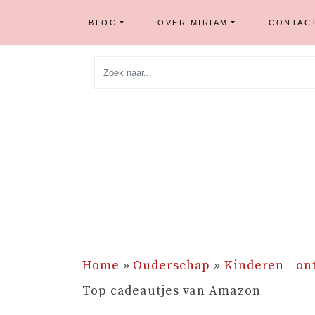
BLOG
OVER MIRIAM
CONTAC
Skip
to
content
Home
»
Ouderschap
»
Kinderen - on
Top cadeautjes van Amazon