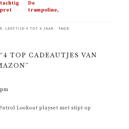
tachtig
De
 pret
trampoline,
Panda
oftewel de
beste
AR
,
LEEFTIJD 4 TOT 6 JAAR
TAGS:
aanschaf
voor de
kinderen
“
4 TOP CADEAUTJES VAN
MAZON
”
6 pm
Patrol Lookout playset met stipt op