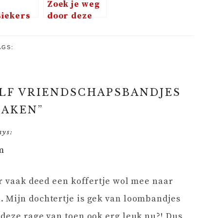
Zoek je weg
siekers
door deze
oor te
zomer
n in
AGS:
overende
okjeswereld
Disney
LF VRIENDSCHAPSBANDJES
AKEN
”
ays:
pm
er vaak deed een koffertje wol mee naar
 Mijn dochtertje is gek van loombandjes
deze rage van toen ook erg leuk nu?! Dus