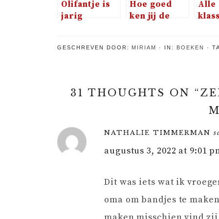
Olifantje is
Hoe goed
Alle
jarig
ken jij de
klas
Sinterklaasliedjes?
om v
leze
GESCHREVEN DOOR:
MIRIAM
IN:
BOEKEN
T
Bet
Spro
van 
31 THOUGHTS ON “
ZE
M
NATHALIE TIMMERMAN
s
augustus 3, 2022 at 9:01 
Dit was iets wat ik vroeg
oma om bandjes te maken.
maken misschien vind zij 