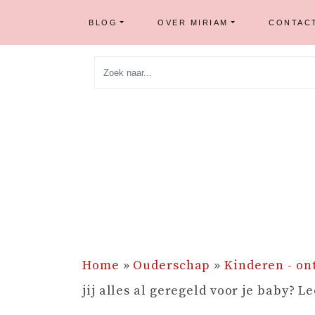
BLOG
OVER MIRIAM
CONTAC
Skip
to
content
Home
»
Ouderschap
»
Kinderen - on
jij alles al geregeld voor je baby? L