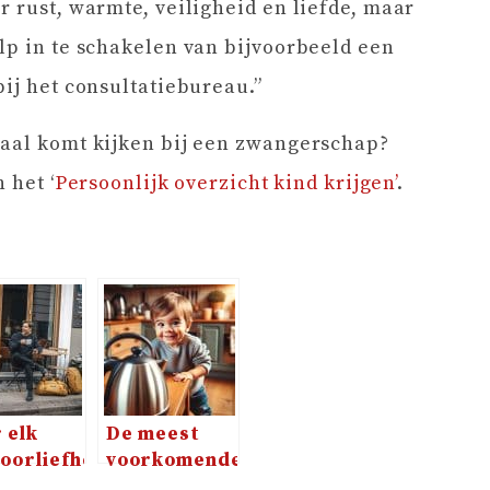
r rust, warmte, veiligheid en liefde, maar
lp in te schakelen van bijvoorbeeld een
bij het consultatiebureau.”
maal komt kijken bij een zwangerschap?
 het ‘
Persoonlijk overzicht kind krijgen’
.
 elk
De meest
oorliefhebber
voorkomende
r de
ongelukjes