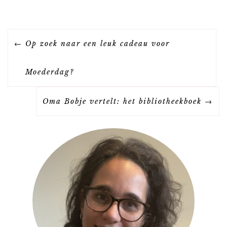
B
Op zoek naar een leuk cadeau voor
E
Moederdag?
R
Oma Bobje vertelt: het bibliotheekboek
I
C
H
T