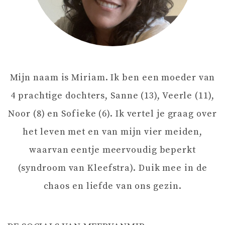
N
A
V
Mijn naam is Miriam. Ik ben een moeder van
I
4 prachtige dochters, Sanne (13), Veerle (11),
G
Noor (8) en Sofieke (6). Ik vertel je graag over
het leven met en van mijn vier meiden,
A
waarvan eentje meervoudig beperkt
T
(syndroom van Kleefstra). Duik mee in de
chaos en liefde van ons gezin.
I
E