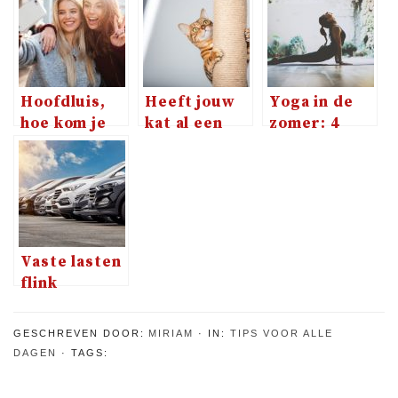
Hoofdluis,
Heeft jouw
Yoga in de
hoe kom je
kat al een
zomer: 4
er aan?
krabpaal?
handige tips
Vaste lasten
flink
omhoog, hoe
zit het met
GESCHREVEN DOOR:
MIRIAM
IN:
TIPS VOOR ALLE
de
DAGEN
TAGS:
autopremie?