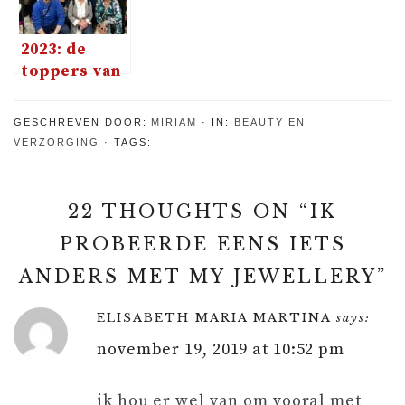
2023: de
toppers van
de
negenmaandenbeurs
GESCHREVEN DOOR:
MIRIAM
IN:
BEAUTY EN
VERZORGING
TAGS:
22 THOUGHTS ON “
IK
PROBEERDE EENS IETS
ANDERS MET MY JEWELLERY
”
ELISABETH MARIA MARTINA
says:
november 19, 2019 at 10:52 pm
ik hou er wel van om vooral met