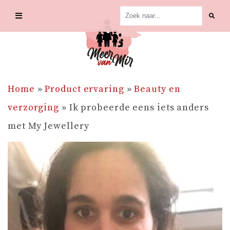
Skip
to
content
Home
»
Product ervaring
»
Beauty en
verzorging
»
Ik probeerde eens iets anders
met My Jewellery