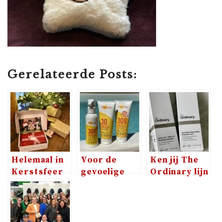
Gerelateerde Posts:
Helemaal in
Voor de
Ken jij The
Kerstsfeer
gevoelige
Ordinary lijn
met de
(baby)huidjes
van Douglas
producten
is er Derma
al?
van Jouwbox
zonnebrand