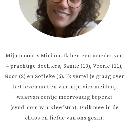
T
N
A
Mijn naam is Miriam. Ik ben een moeder van
V
4 prachtige dochters, Sanne (13), Veerle (11),
I
Noor (8) en Sofieke (6). Ik vertel je graag over
het leven met en van mijn vier meiden,
G
waarvan eentje meervoudig beperkt
A
(syndroom van Kleefstra). Duik mee in de
chaos en liefde van ons gezin.
T