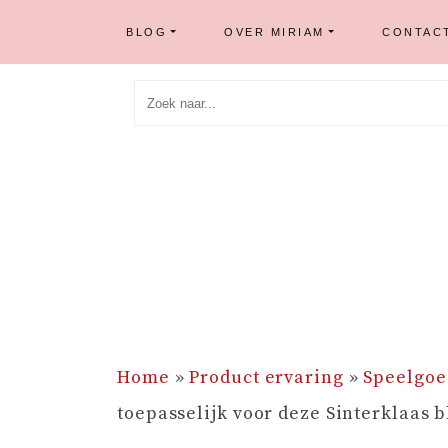
BLOG
OVER MIRIAM
CONTAC
Skip
to
content
Home
»
Product ervaring
»
Speelgoe
toepasselijk voor deze Sinterklaas 