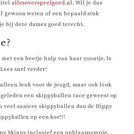
titel
allesoverspeelgoed.nl
. Wil je dus
 of gewoon weten of een bepaald stuk
je bij deze dames goed terecht.
ie?
g met een beetje hulp van haar zoontje. Is
 Lees snel verder!
 alleen leuk voor de jeugd, maar ook leuk
g geleden een skippyballen race geweest op
n veel saaiere skippyballen dan de Hippy
kippyballen op een koe!!!
ppy Skippy inclusief een opblaaspompje.