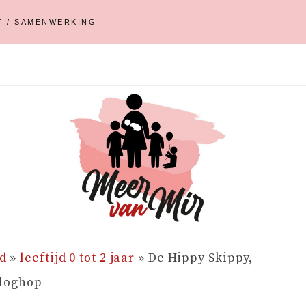
T / SAMENWERKING
d
»
leeftijd 0 tot 2 jaar
»
De Hippy Skippy,
bloghop