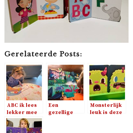
Gerelateerde Posts:
ABC ik lees
Een
Monsterlijk
lekker mee
gezellige
leuk is deze
beestenboel
set van
met de Janod
Tiger Tribe