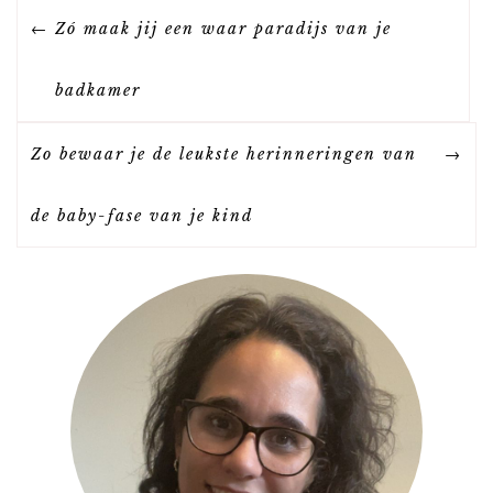
B
Zó maak jij een waar paradijs van je
E
badkamer
R
Zo bewaar je de leukste herinneringen van
I
de baby-fase van je kind
C
H
T
N