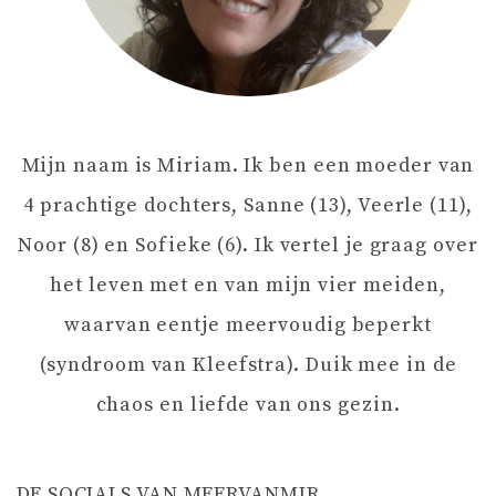
A
V
I
Mijn naam is Miriam. Ik ben een moeder van
G
4 prachtige dochters, Sanne (13), Veerle (11),
A
Noor (8) en Sofieke (6). Ik vertel je graag over
het leven met en van mijn vier meiden,
T
waarvan eentje meervoudig beperkt
I
(syndroom van Kleefstra). Duik mee in de
chaos en liefde van ons gezin.
E
DE SOCIALS VAN MEERVANMIR