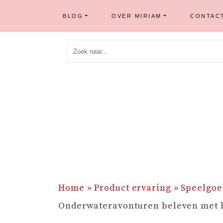
BLOG
OVER MIRIAM
CONTAC
Skip
to
content
Home
»
Product ervaring
»
Speelgoe
Onderwateravonturen beleven met 