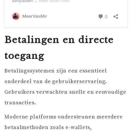
Betalingen en directe
toegang
Betalingssystemen zijn een essentieel
onderdeel van de gebruikerservaring.
Gebruikers verwachten snelle en eenvoudige
transacties.
Moderne platforms ondersteunen meerdere
betaalmethoden zoals e-wallets,