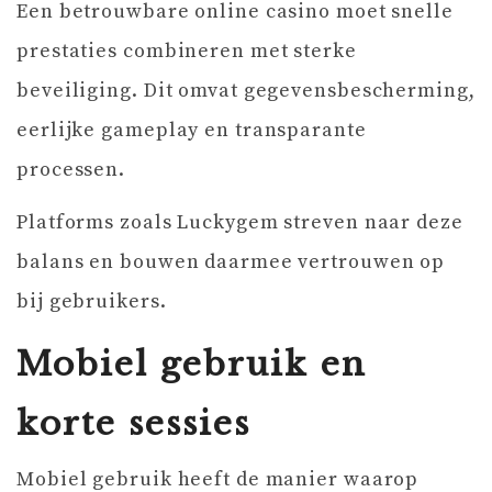
Een betrouwbare online casino moet snelle
prestaties combineren met sterke
beveiliging. Dit omvat gegevensbescherming,
eerlijke gameplay en transparante
processen.
Platforms zoals Luckygem streven naar deze
balans en bouwen daarmee vertrouwen op
bij gebruikers.
Mobiel gebruik en
korte sessies
Mobiel gebruik heeft de manier waarop