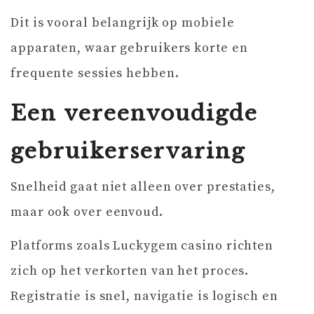
Dit is vooral belangrijk op mobiele
apparaten, waar gebruikers korte en
frequente sessies hebben.
Een vereenvoudigde
gebruikerservaring
Snelheid gaat niet alleen over prestaties,
maar ook over eenvoud.
Platforms zoals Luckygem casino richten
zich op het verkorten van het proces.
Registratie is snel, navigatie is logisch en