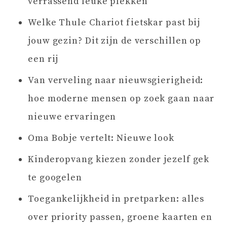
verrassend leuke plekken
Welke Thule Chariot fietskar past bij
jouw gezin? Dit zijn de verschillen op
een rij
Van verveling naar nieuwsgierigheid:
hoe moderne mensen op zoek gaan naar
nieuwe ervaringen
Oma Bobje vertelt: Nieuwe look
Kinderopvang kiezen zonder jezelf gek
te googelen
Toegankelijkheid in pretparken: alles
over priority passen, groene kaarten en