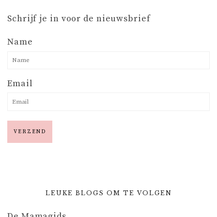
Schrijf je in voor de nieuwsbrief
Name
Email
LEUKE BLOGS OM TE VOLGEN
De Mamagids