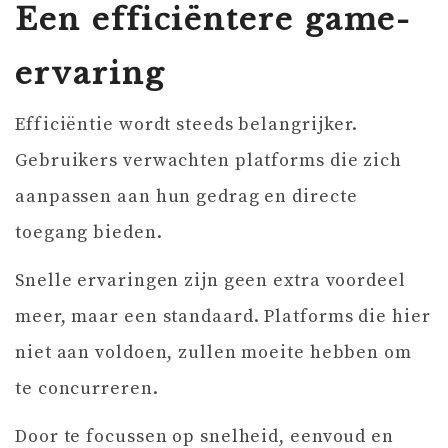
Een efficiëntere game-
ervaring
Efficiëntie wordt steeds belangrijker.
Gebruikers verwachten platforms die zich
aanpassen aan hun gedrag en directe
toegang bieden.
Snelle ervaringen zijn geen extra voordeel
meer, maar een standaard. Platforms die hier
niet aan voldoen, zullen moeite hebben om
te concurreren.
Door te focussen op snelheid, eenvoud en