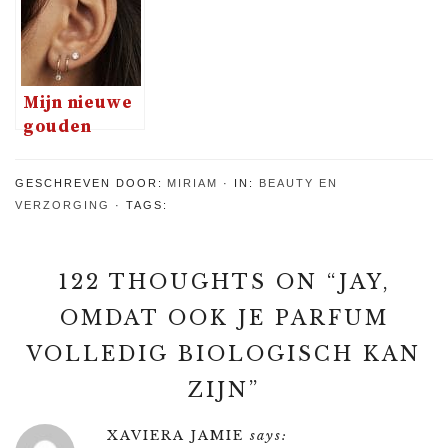
met een
Skincare
shampoo bar
Pack
Mijn nieuwe
gouden
oorbellen
van Isabel
GESCHREVEN DOOR:
MIRIAM
IN:
BEAUTY EN
Bernard
VERZORGING
TAGS:
122 THOUGHTS ON “
JAY,
OMDAT OOK JE PARFUM
VOLLEDIG BIOLOGISCH KAN
ZIJN
”
XAVIERA JAMIE
says: