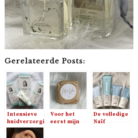
Gerelateerde Posts:
Intensieve
Voor het
De volledige
huidverzorging
eerst mijn
Naïf
met dr.
haren
gezichtsverzor
Leenarts
gewassen
in het