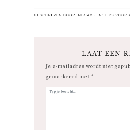
te starten?
elk huidtype
met 
en probleem
thee
GESCHREVEN DOOR:
MIRIAM
IN:
TIPS VOOR 
LAAT EEN 
Je e-mailadres wordt niet gepu
gemarkeerd met
*