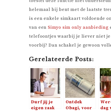
toestel deze functie niet ondersteun
helemaal bij bent met de laatste tre
is een enkele simkaart voldoende 
van een
Simyo sim only aanbieding
e
telefoontjes waarbij je liever niet 
voorbij? Dan schakel je gewoon voll
Gerelateerde Posts:
Durf jij je
Ontdek
Were
eigen zaak
Obagi, voor
dag 