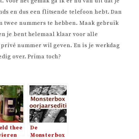
t. Voor het gemak ga ik er nu van uit dat je
nds en dus een flitsende telefoon hebt. Dan
om twee nummers te hebben. Maak gebruik
n je bent helemaal klaar voor alle
je privé nummer wil geven. En is je werkdag
edig over. Prima toch?
ld thee
De
vieren
Monsterbox