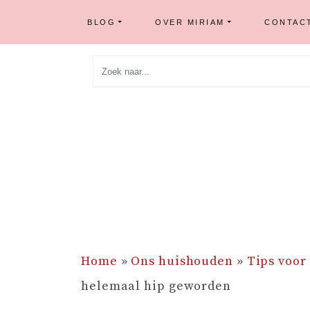
BLOG
OVER MIRIAM
CONTAC
Skip
to
content
Home
»
Ons huishouden
»
Tips voor
helemaal hip geworden