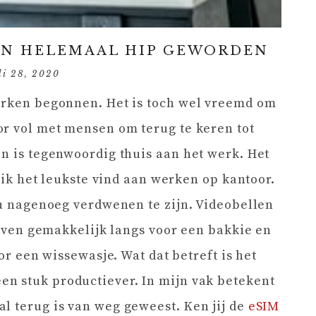
 EN HELEMAAL HIP GEWORDEN
li 28, 2020
werken begonnen. Het is toch wel vreemd om
or vol met mensen om terug te keren tot
en is tegenwoordig thuis aan het werk. Het
t ik het leukste vind aan werken op kantoor.
 nu nagenoeg verdwenen te zijn. Videobellen
t even gemakkelijk langs voor een bakkie en
oor een wissewasje. Wat dat betreft is het
en stuk productiever. In mijn vak betekent
l terug is van weg geweest. Ken jij de
eSIM