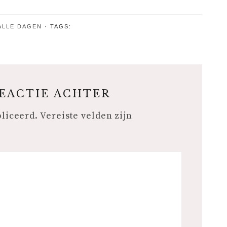
Oolong
Voorjaarseditie
2022
ALLE DAGEN
TAGS:
REACTIE ACHTER
bliceerd.
Vereiste velden zijn