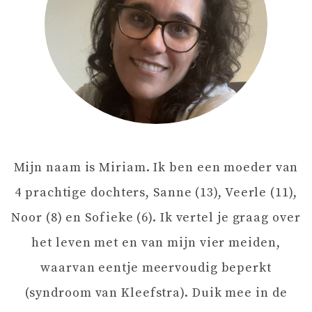
H
T
N
A
Mijn naam is Miriam. Ik ben een moeder van
V
4 prachtige dochters, Sanne (13), Veerle (11),
I
Noor (8) en Sofieke (6). Ik vertel je graag over
het leven met en van mijn vier meiden,
G
waarvan eentje meervoudig beperkt
A
(syndroom van Kleefstra). Duik mee in de