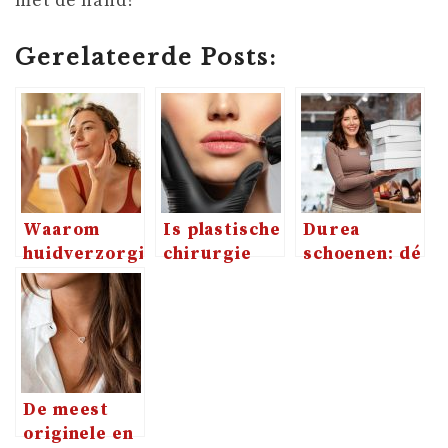
met de hand?
Gerelateerde Posts:
Waarom
Is plastische
Durea
huidverzorging
chirurgie
schoenen: dé
zo
echt geen
perfecte
belangrijk is
taboe meer?
aanvulling op
je
schoenencollect
De meest
originele en