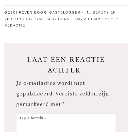
dierbare
cadeaus
GESCHREVEN DOOR:
GASTBLOGGER
IN:
BEAUTY EN
voor nieuwe
VERZORGING
,
GASTBLOGGERS
TAGS:
COMMERCIËLE
moeders
REDACTIE
LAAT EEN REACTIE
ACHTER
Je e-mailadres wordt niet
gepubliceerd.
Vereiste velden zijn
gemarkeerd met
*