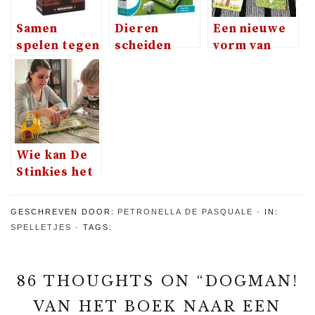
Samen
Dieren
Een nieuwe
spelen tegen
scheiden
vorm van
Bandido, van
met Smart
memory met
Helvetiq
Farmer van
Happy Tree
SmartGames
Wie kan De
Stinkies het
beste uit de
wastruck
GESCHREVEN DOOR:
PETRONELLA DE PASQUALE
IN:
houden?
SPELLETJES
TAGS:
86 THOUGHTS ON “
DOGMAN!
VAN HET BOEK NAAR EEN