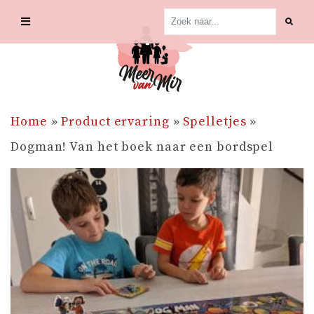
Skip
to
content
Home
»
Product ervaring
»
Spelletjes
»
Dogman! Van het boek naar een bordspel